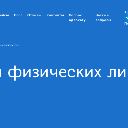
+
ейсы
Блог
Отзывы
Контакты
Вопрос
Частые
адвокату
вопросы
П
ических лиц
я физических ли